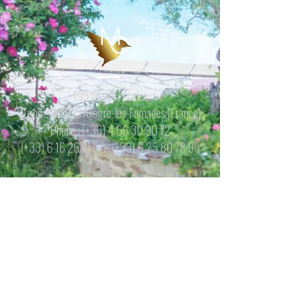
195 rue des écoles
Auzon - 30500 Allègre-les-Fumades (France)
Phone : (+33)
4 66 30 90 72
(+33)
6 16 26 71 57
- (+33)
6 25 80 78 95
Follow us
© 2026 by Céci'Chouette