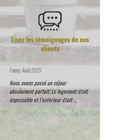
Lisez les témoignages de nos
clients
Fanny, Août 2025
Nous avons passé un séjour 
absolument parfait! Le logement était 
impeccable et l’extérieur était 
superbe, idéal pour se détendre et 
profiter pleinement des vacances.

L’endroit est calme tout en étant assez 
proche des activités de la région.
