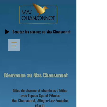
Écoutez les oiseaux au Mas Chansonnet
Bienvenue au Mas Chansonnet
Gîtes de charme et chambres d'hôtes
avec Espace Spa et Fitness
Mas Chansonnet, Allègre-Les-Fumades
(Gard)