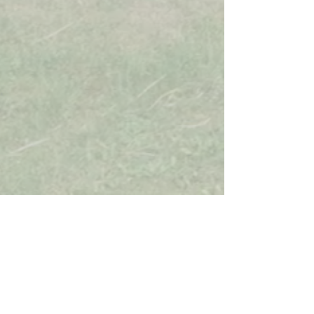
L’hôte a été très accueillante, 
disponible et nous a donné de super 
adresses.

Nous repartons avec de très bons 
souvenirs !

Nous recommandons vivement ! 😁